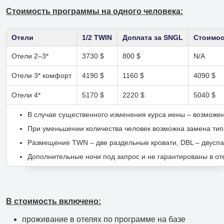
Филиал в Москве
Стоимость программы на одного человека:
Отели
1/2 TWIN
Доплата за SNGL
Стоимост
Отели 2–3*
3730 $
800 $
N/A
Отели 3* комфорт
4190 $
1160 $
4090 $
Отели 4*
5170 $
2220 $
5040 $
В случае существенного изменения курса иены – возможе
При уменьшении количества человек возможна замена типа
Размещение TWN – две раздельные кровати, DBL – двуспаль
Дополнительные ночи под запрос и не гарантированы в оте
В стоимость включено:
проживание в отелях по программе на базе