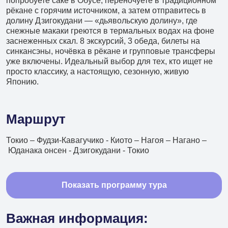
попробуете саке в Обусе, переночуете в традиционном
+7 (966) 286 54 19
рёкане с горячим источником, а затем отправитесь в
долину Дзигокудани — «дьявольскую долину», где
Туры в Китай
снежные макаки греются в термальных водах на фоне
заснеженных скал. 8 экскурсий, 3 обеда, билеты на
+7 (966) 272 14 20
синкансэны, ночёвка в рёкане и групповые трансферы
Туры в КНДР
уже включены. Идеальный выбор для тех, кто ищет не
просто классику, а настоящую, сезонную, живую
+7 (966) 272 14 20
Японию.
Туры в другие страны
+7 (908) 440 47 44
Маршрут
Ежедневные экскурсии
Токио – Фудзи-Кавагучико - Киото – Нагоя – Нагано –
+7 (902) 075-96-64
Юданака онсен - Дзигокудани - Токио
Аренда автобусов
+7 (902) 556 45 56
Показать программу тура
Авиакасса
+7 (495) 969 45 67
Важная информация: