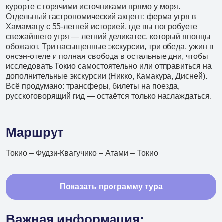
+7 (966) 286 54 19
курорте с горячими источниками прямо у моря.
Отдельный гастрономический акцент: ферма угря в
Туры в Китай
Хамамацу с 55-летней историей, где вы попробуете
свежайшего угря — летний деликатес, который японцы
+7 (966) 272 14 20
обожают. Три насыщенные экскурсии, три обеда, ужин в
Туры в КНДР
онсэн-отеле и полная свобода в остальные дни, чтобы
исследовать Токио самостоятельно или отправиться на
+7 (966) 272 14 20
дополнительные экскурсии (Никко, Камакура, Дисней).
Всё продумано: трансферы, билеты на поезда,
Туры в другие страны
русскоговорящий гид — остаётся только наслаждаться.
+7 (908) 440 47 44
Ежедневные экскурсии
Маршрут
+7 (902) 075-96-64
Токио – Фудзи-Квагучико – Атами – Токио
Аренда автобусов
+7 (902) 556 45 56
Показать программу тура
Авиакасса
+7 (495) 969 45 67
Важная информация: