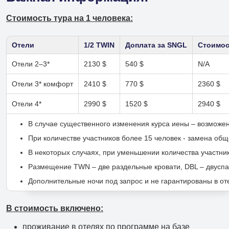
Филиал в Москве
Стоимость тура на 1 человека:
Отели
1/2 TWIN
Доплата за SNGL
Стоимост
Отели 2–3*
2130 $
540 $
N/A
Отели 3* комфорт
2410 $
770 $
2360 $
Отели 4*
2990 $
1520 $
2940 $
В случае существенного изменения курса иены – возможе
При количестве участников более 15 человек - замена общ
В некоторых случаях, при уменьшении количества участни
Размещение TWN – две раздельные кровати, DBL – двуспаль
Дополнительные ночи под запрос и не гарантированы в оте
В стоимость включено:
проживание в отелях по программе на базе