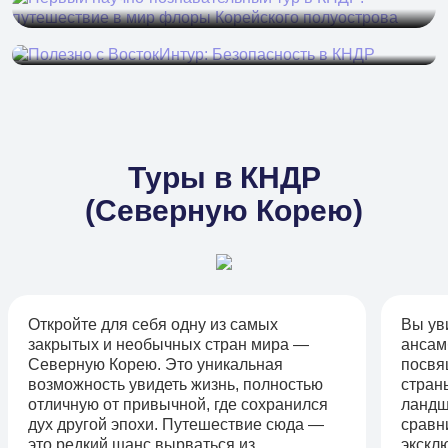
Безопасность в КНДР
Туры в КНДР
(Северную Корею)
Откройте для себя одну из самых
Вы ув
закрытых и необычных стран мира —
ансам
Северную Корею. Это уникальная
посвя
возможность увидеть жизнь, полностью
стран
отличную от привычной, где сохранился
ландш
дух другой эпохи. Путешествие сюда —
сравн
это редкий шанс вырваться из
экскл