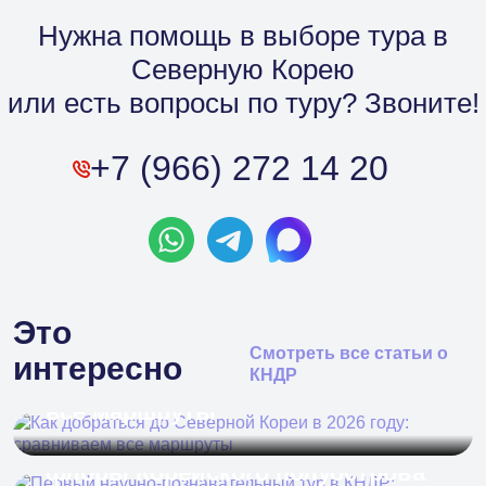
Нужна помощь в выборе тура в
Северную Корею
или есть вопросы по туру? Звоните!
+7 (966) 272 14 20
Это
Как добраться до Северной
Смотреть все статьи о
интересно
КНДР
Кореи в 2026 году: сравниваем
все маршруты
Первый научно-познавательный
тур в КНДР: путешествие в мир
флоры Корейского полуострова
Полезно с ВостокИнтур: