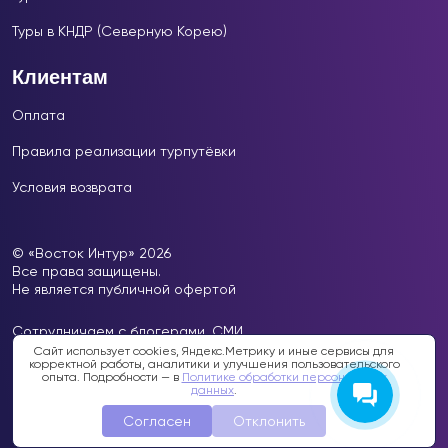
Туры в КНДР (Северную Корею)
Клиентам
Оплата
Правила реализации турпутёвки
Условия возврата
© «Восток Интур» 2026
Все права защищены.
Не является публичной офертой
Сотрудничаем с блогерами, СМИ.
Почта для СМИ:
press@vоstokintur.ru
Сайт использует cookies, Яндекс.Метрику и иные сервисы для
корректной работы, аналитики и улучшения пользовательского
опыта. Подробности — в
Политике обработки персональных
Политика в отношении персональных данных
данных
.
Согласен
Отклонить