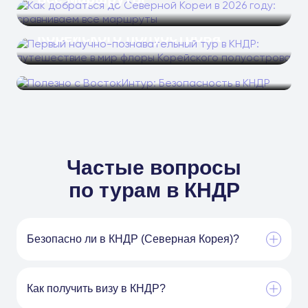
путешествие в мир флоры
Корейского полуострова
Полезно с ВостокИнтур:
Безопасность в КНДР
Частые вопросы
по турам в КНДР
Безопасно ли в КНДР (Северная Корея)?
Как получить визу в КНДР?