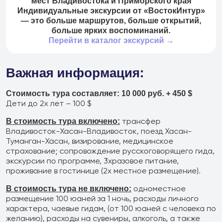
мест Владивостока и Приморского края
+7 (966) 286 54 19
Индивидуальные экскурсии от «ВостокИнтур»
Туры в Китай
— это больше маршрутов, больше открытий,
больше ярких воспоминаний.
+7 (966) 272 14 20
Перейти в каталог экскурсий →
Туры в КНДР
Важная информация:
+7 (966) 272 14 20
Туры в другие страны
Стоимость тура составляет: 10 000 руб. + 450 $
Дети до 2х лет – 100 $
+7 (908) 440 47 44
трансфер
В стоимость тура включено:
Ежедневные экскурсии
Владивосток-Хасан-Владивосток, поезд Хасан-
Туманган-Хасан, визирование, медицинское
+7 (902) 075-96-64
страхование; сопровождение русскоговорящего гида,
Аренда автобусов
экскурсии по программе, 3хразовое питание,
проживание в гостинице (2х местное размещение).
+7 (902) 556 45 56
одноместное
В стоимость тура не включено:
Авиакасса
размещение 100 юаней за 1 ночь, расходы личного
характера, чаевые гидам, (от 100 юаней с человека по
+7 (495) 969 45 67
желанию), расходы на сувениры, алкоголь, а также