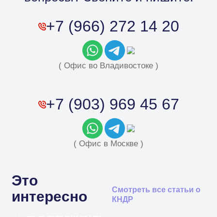
+7 (966) 272 14 20
( Офис во Владивостоке )
+7 (903) 969 45 67
( Офис в Москве )
Это
Как добраться до Северной
Смотреть все статьи о
интересно
КНДР
Кореи в 2026 году: сравниваем
Первый научно-
все маршруты
познавательный тур в КНДР: