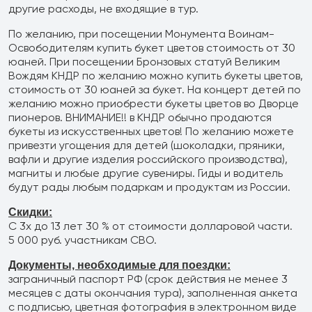
Филиал в Москве
другие расходы, не входящие в тур.
По желанию, при посещении Монумента Воинам-
Освободителям купить букет цветов стоимость от 30
юаней. При посещении Бронзовых статуй Великим
Вождям КНДР по желанию можно купить букеты цветов,
стоимость от 30 юаней за букет. На концерт детей по
желанию можно приобрести букеты цветов во Дворце
пионеров. ВНИМАНИЕ!! в КНДР обычно продаются
букеты из искусственных цветов! По желанию можете
привезти угощения для детей (шоколадки, пряники,
вафли и другие изделия российского производства),
магниты и любые другие сувениры. Гиды и водитель
будут рады любым подаркам и продуктам из России.
Скидки:
С 3х до 13 лет 30 % от стоимости долларовой части.
5 000 руб. участникам СВО.
Документы, необходимые для поездки:
заграничный паспорт РФ (срок действия не менее 3
месяцев с даты окончания тура), заполненная анкета
с подписью, цветная фотография в электронном виде