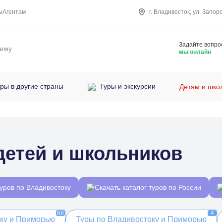
ы
Агентам
г. Владивосток, ул. Запор
Задайте вопро
нему
мы онлайн
ры в другие страны
Туры и экскурсии
Детям и шко
детей и школьников
туров по Владивостоку
Скачать каталог туров по России
68
4
оку и Приморью
Туры по Владивостоку и Приморью