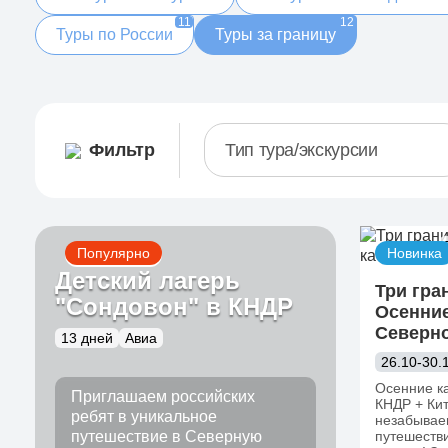
11
12
Туры по России
Туры за границу
Фильтр
Тип тура/экскурсии
Популярно
Новинка
Детский лагерь
Три гра
"Сондовон" в КНДР
Осенние
Северно
13 дней
Авиа
26.10-30.
Осенние к
Приглашаем российских
КНДР + Кит
ребят в уникальное
незабывае
путешествие в Северную
путешестви