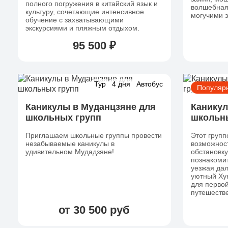
полного погружения в китайский язык и
волшебная
культуру, сочетающие интенсивное
могучими 
обучение с захватывающими
экскурсиями и пляжным отдыхом.
95 500 ₽
Тур
4 дня
Автобус
Популяр
Каникулы в Муданцзяне для
Каникул
школьных групп
школьн
Приглашаем школьные группы провести
Этот групп
незабываемые каникулы в
возможност
удивительном Мудадзяне!
обстановку
познакомит
уезжая дал
уютный Ху
для первой
путешеств
от 30 500 руб