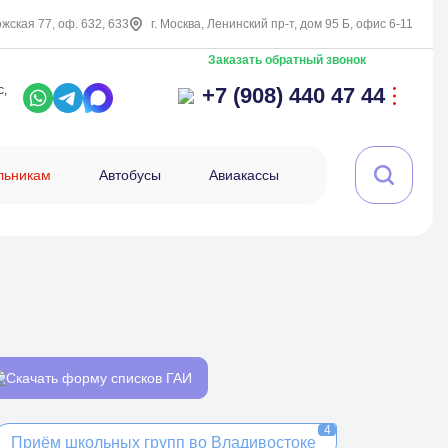
ожская 77, оф. 632, 633
г. Москва, Ленинский пр-т, дом 95 Б, офис 6-11
Заказать обратный звонок
с,
+7 (908) 440 47 44
льникам
Автобусы
Авиакассы
Скачать форму списков ГАИ
4
Приём школьных групп во Владивостоке