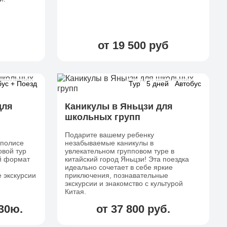
от 19 500 руб
бус + Поезд
Тур
5 дней
Автобус
для
Каникулы в Яньцзи для
школьных групп
Подарите вашему ребенку
аполисе
незабываемые каникулы в
овой тур
увлекательном групповом туре в
й формат
китайский город Яньцзи! Эта поездка
идеально сочетает в себе яркие
 экскурсии
приключения, познавательные
экскурсии и знакомство с культурой
Китая.
930ю.
от 37 800 руб.