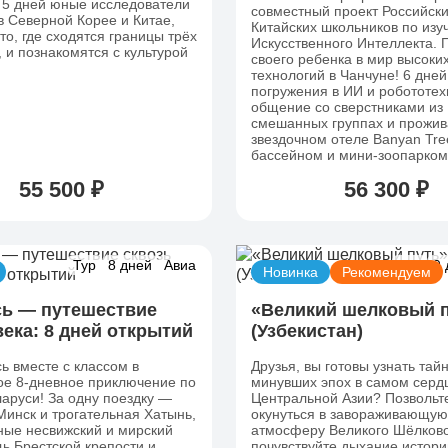
 5 дней юные исследователи
совместный проект Российски
 Северной Корее и Китае,
Китайских школьников по из
то, где сходятся границы трёх
Искусственного Интеллекта. 
, и познакомятся с культурой
своего ребенка в мир высоки
технологий в Чанчуне! 6 дней
погружения в ИИ и робототех
общение со сверстниками из 
смешанных группах и прожив
звездочном отеле Banyan Tre
бассейном и мини-зоопарком
55 500 ₽
56 300 ₽
Тур
8 дней
Авиа
Тур
9 
Новинка
Рекомендуем
ь — путешествие
«Великий шелковый 
века: 8 дней открытий
(Узбекистан)
ь вместе с классом в
Друзья, вы готовы узнать тай
е 8‑дневное приключение по
минувших эпох в самом серд
аруси! За одну поездку —
Центральной Азии? Позвольт
инск и трогательная Хатынь,
окунуться в завораживающую
ные несвижский и мирский
атмосферу Великого Шёлково
ь Брестской крепости и
почувствуйте дыхание истори