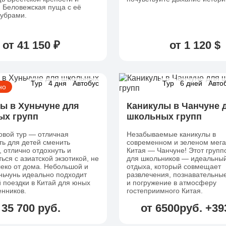
 Беловежская пуща с её
зубрами.
от 41 150 ₽
от 1 120 $
Тур
4 дня
Автобус
Тур
6 дней
Авто
но
ы в Хуньчуне для
Каникулы в Чанчуне 
ых групп
школьных групп
овой тур — отличная
Незабываемые каникулы в
ь для детей сменить
современном и зеленом мег
, отлично отдохнуть и
Китая — Чанчуне! Этот групп
ься с азиатской экзотикой, не
для школьников — идеальны
еко от дома. Небольшой и
отдыха, который совмещает
ньчунь идеально подходит
развлечения, познавательные
 поездки в Китай для юных
и погружение в атмосферу
енников.
гостеприимного Китая.
35 700 руб.
от 6500руб. +3