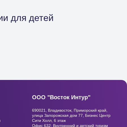
ии для детей
ООО "Восток Интур"
690021, Владивосток, Приморский край,
улица Запорожская дом 77, Бизнес Центр
и
Сити Холл, 6 этаж
Офис 632: Внутренний и детский туризм