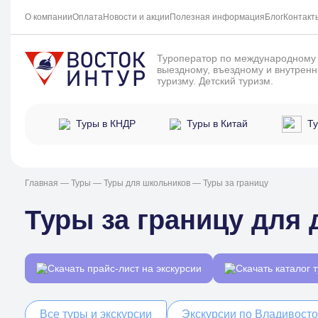
О компании
Оплата
Новости и акции
Полезная информация
Блог
Контакт
Туроператор по международному
выездному, въездному и внутрен
туризму. Детский туризм.
Ту
Туры в КНДР
Туры в Китай
Главная
—
Туры
—
Туры для школьников
— Туры за границу
Туры за границу для 
Скачать прайс-лист на экскурсии
Скачать каталог 
Все туры и экскурсии
Экскурсии по Владивост