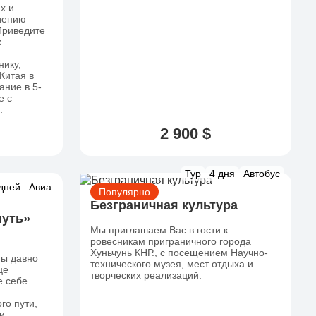
х и
учению
Приведите
х
нику,
Китая в
ание в 5-
e с
.
2 900 $
Тур
4 дня
Автобус
дней
Авиа
Популярно
Безграничная культура
путь»
Мы приглашаем Вас в гости к
ровесникам приграничного города
Хуньчунь КНР., с посещением Научно-
ны давно
технического музея, мест отдыха и
це
творческих реализаций.
е себе
го пути,
и.