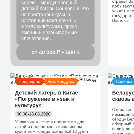
страны! За
Корею – международный
побывают в
детский лагерь Сондовон! Это
увидят мес
не просто каникулы, а
государств
настоящий мост дружбы
Востока.
между культурами, яркие
эмоции и незабываемые
впечатления.
от 40 000 ₽ + 500 $
Тур
13 дней
Автобус + Поезд
Популярно
Рекомендуем
Новинка
Детский лагерь в Китае
Беларус
«Погружение в язык и
сквозь 
культуру»
Отправьтес
06.08-18.08.2026
насыщённо
сердцу Бел
Уникальная летняя программа для
обзорный М
детей и подростков в живописном
великолеп
курортном городе Бэйдайхэ! 12 дней
замки, мощ