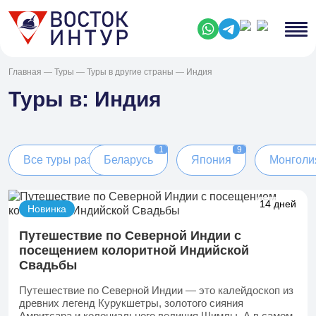
Главная
—
Туры
—
Туры в другие страны
— Индия
Туры в: Индия
1
9
Все туры раздела
Беларусь
Япония
Монголи
14 дней
Новинка
Путешествие по Северной Индии с
посещением колоритной Индийской
Свадьбы
Путешествие по Северной Индии — это калейдоскоп из
древних легенд Курукшетры, золотого сияния
Амритсара и колониального величия Шимлы. А в самом