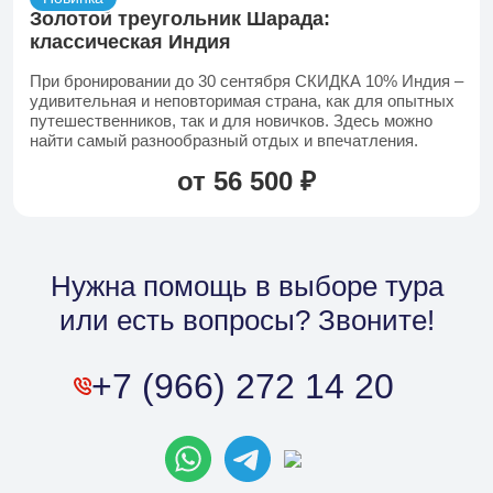
+7 (966) 286 54 19
Золотой треугольник Шарада:
классическая Индия
Туры в Китай
При бронировании до 30 сентября СКИДКА 10% Индия –
+7 (966) 272 14 20
удивительная и неповторимая страна, как для опытных
Туры в КНДР
путешественников, так и для новичков. Здесь можно
найти самый разнообразный отдых и впечатления.
+7 (966) 272 14 20
от 56 500 ₽
Туры в другие страны
+7 (908) 440 47 44
Ежедневные экскурсии
Нужна помощь в выборе тура
или есть вопросы? Звоните!
+7 (902) 075-96-64
Аренда автобусов
+7 (966) 272 14 20
+7 (902) 556 45 56
Авиакасса
+7 (495) 969 45 67