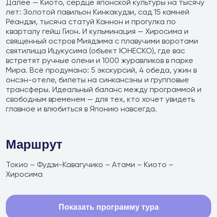
Далее — Киото, сердце японской культуры на тысячу
+7 (966) 286 54 19
лет: Золотой павильон Кинкакудзи, сад 15 камней
Туры в Китай
Рёандзи, тысяча статуй Каннон и прогулка по
кварталу гейш Гион. И кульминация — Хиросима и
+7 (966) 272 14 20
священный остров Миядзима с плавучими воротами
святилища Ицукусима (объект ЮНЕСКО), где вас
Туры в КНДР
встретят ручные олени и 1000 журавликов в парке
Мира. Всё продумано: 5 экскурсий, 4 обеда, ужин в
+7 (966) 272 14 20
онсэн-отеле, билеты на синкансэны и групповые
Туры в другие страны
трансферы. Идеальный баланс между программой и
свободным временем — для тех, кто хочет увидеть
+7 (908) 440 47 44
главное и влюбиться в Японию навсегда.
Ежедневные экскурсии
+7 (902) 075-96-64
Маршрут
Аренда автобусов
Токио – Фудзи-Кавагучико – Атами – Киото –
+7 (902) 556 45 56
Хиросима
Авиакасса
+7 (495) 969 45 67
Показать программу тура