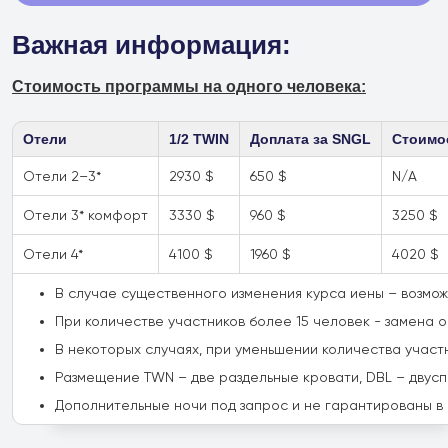
Филиал в Москве
Важная информация:
Стоимость программы на одного человека:
Отели
1/2 TWIN
Доплата за SNGL
Стоимос
Отели 2–3*
2930 $
650 $
N/A
Отели 3* комфорт
3330 $
960 $
3250 $
Отели 4*
4100 $
1960 $
4020 $
В случае существенного изменения курса иены – возмо
При количестве участников более 15 человек - замена 
В некоторых случаях, при уменьшении количества участ
Размещение TWN – две раздельные кровати, DBL – двуспал
Дополнительные ночи под запрос и не гарантированы в о