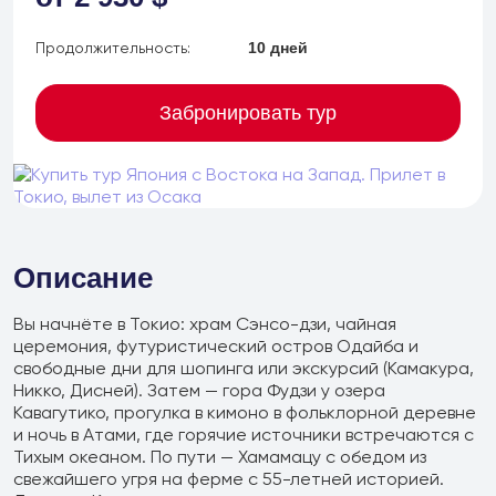
Продолжительность:
10 дней
Забронировать тур
Описание
Вы начнёте в Токио: храм Сэнсо-дзи, чайная
церемония, футуристический остров Одайба и
свободные дни для шопинга или экскурсий (Камакура,
Никко, Дисней). Затем — гора Фудзи у озера
Кавагутико, прогулка в кимоно в фольклорной деревне
и ночь в Атами, где горячие источники встречаются с
+7 (902) 485 96 34
Тихым океаном. По пути — Хамамацу с обедом из
Детские экскурсии
свежайшего угря на ферме с 55-летней историей.