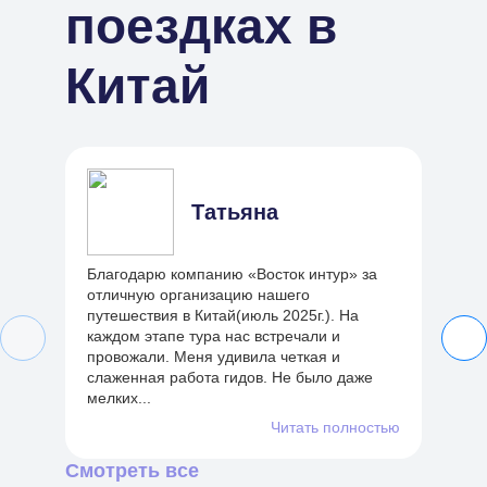
поездках в
Китай
Татьяна
Благодарю компанию «Восток интур» за
У
отличную организацию нашего
ко
путешествия в Китай(июль 2025г.). На
с 
каждом этапе тура нас встречали и
Вс
провожали. Меня удивила четкая и
хо
слаженная работа гидов. Не было даже
к
мелких...
пр
Читать полностью
Смотреть все