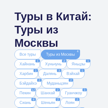
Туры в Китай:
Туры из
Москвы
4
Все туры
Туры из Москвы
1
2
1
Хайнань
Хуньчунь
Яньцзы
1
3
1
Харбин
Далянь
Вэйхай
2
2
Бэйдайхэ
Муданьцзян
12
2
1
Пекин
Шанхай
Гуанчжоу
4
2
2
Сиань
Шеньян
Лоян