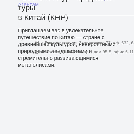
Агентам
туры
в Китай (КНР)
Приглашаем вас в увлекательное
путешествие по Китаю — стране с
г. Владивосток, ул. Запорожская 77, оф. 632, 
древнейшей культурой, невероятными
природными ландшафтами и
г. Москва, Ленинский пр-т, дом 95 Б, офис 6-11
стремительно развивающимися
мегаполисами.