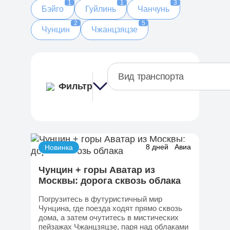
1
1
3
Бэйго
Гуйлинь
Чанчунь
2
5
Чунцин
Чжанцзяцзе
Вид транспорта
Фильтр
8 дней
Авиа
Новинка
Чунцин + горы Аватар из
Москвы: дорога сквозь облака
Погрузитесь в футуристичный мир
Чунцина, где поезда ходят прямо сквозь
дома, а затем очутитесь в мистических
пейзажах Чжанцзяцзе, паря над облаками