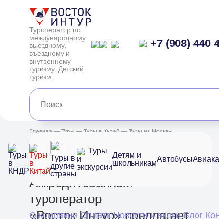
Туроператор по
международному
+7 (908) 440 
выездному,
въездному и
внутреннему
туризму. Детский
туризм.
Главная
—
Туры
—
Туры в Китай
— Туры из Москвы
Китай
Туры
Детям и
Туры
Туры
Туры в
Автобусы
Авиак
и
школьникам
в
в
другие
экскурсии
КНДР
Китай
страны
Аккредитованный
туроператор
«Восток Интур» предлагает
О компании
Оплата
Новости и акции
Блог
Ко