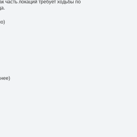
ак часть локаций требует ходьбы по
ца.
но)
анее)