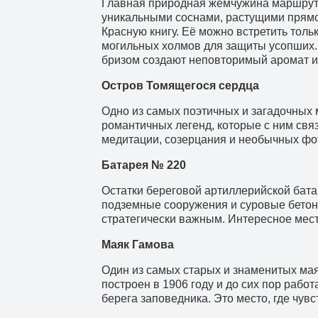
Главная природная жемчужина маршрута
уникальными соснами, растущими прямо 
Красную книгу. Её можно встретить толь
могильных холмов для защиты усопших. 
бризом создают неповторимый аромат и
Остров Томящегося сердца
Одно из самых поэтичных и загадочных 
романтичных легенд, которые с ним связ
медитации, созерцания и необычных фо
Батарея № 220
Остатки береговой артиллерийской бата
подземные сооружения и суровые бетонн
стратегически важным. Интересное мест
Маяк Гамова
Один из самых старых и знаменитых ма
построен в 1906 году и до сих пор рабо
берега заповедника. Это место, где чув