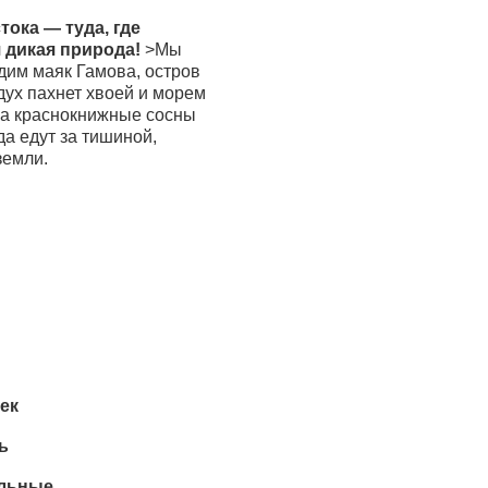
тока
— туда, где
 дикая природа!
>Мы
дим маяк Гамова, остров
дух пахнет хвоей и морем
, а краснокнижные сосны
да едут за тишиной,
земли.
ек
ь
льные