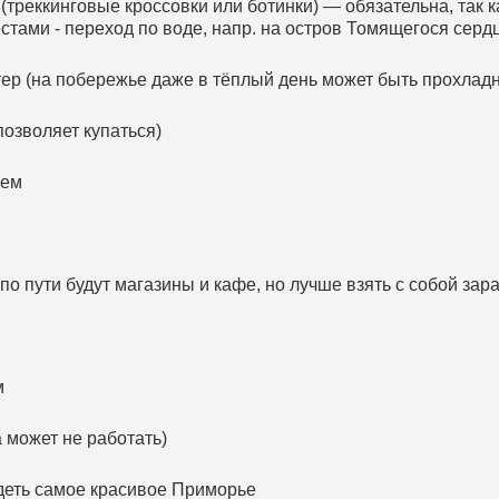
треккинговые кроссовки или ботинки) — обязательна, так к
тами - переход по воде, напр. на остров Томящегося серд
тер (на побережье даже в тёплый день может быть прохлад
позволяет купаться)
рем
(по пути будут магазины и кафе, но лучше взять с собой зар
м
 может не работать)
деть самое красивое Приморье