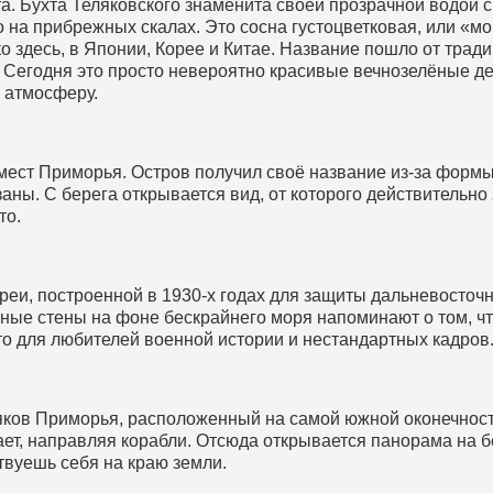
. Бухта Теляковского знаменита своей прозрачной водой с
на прибрежных скалах. Это сосна густоцветковая, или «мо
ко здесь, в Японии, Корее и Китае. Название пошло от тра
Сегодня это просто невероятно красивые вечнозелёные де
 атмосферу.
мест Приморья. Остров получил своё название из-за форм
аны. С берега открывается вид, от которого действительно
то.
реи, построенной в 1930-х годах для защиты дальневосточ
ые стены на фоне бескрайнего моря напоминают о том, чт
о для любителей военной истории и нестандартных кадров
яков Приморья, расположенный на самой южной оконечност
тает, направляя корабли. Отсюда открывается панорама на
ствуешь себя на краю земли.