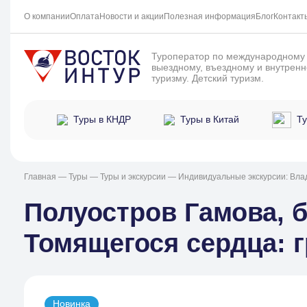
О компании
Оплата
Новости и акции
Полезная информация
Блог
Контакт
Туроператор по международному
выездному, въездному и внутрен
туризму. Детский туризм.
Ту
Туры в КНДР
Туры в Китай
Главная
—
Туры
—
Туры и экскурсии
—
Индивидуальные экскурсии: Вла
Полуостров Гамова, б
Томящегося сердца: 
Новинка