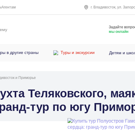
ы
Агентам
г. Владивосток, ул. Запор
Задайте вопро
нему
мы онлайн
ры в другие страны
Туры и экскурсии
Детям и шко
дивосток и Приморье
ухта Теляковского, мая
гранд-тур по югу Примо