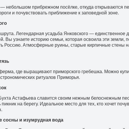
е — небольшом прибрежном посёлке, откуда открываются п
ороги и почувствовать приближение к заповедной зоне.
ого
ршрута. Легендарная усадьба Янковского — единственное 
. Вы узнаете историю семьи, которая освоила эти земли, 
ть Россию. Атмосферные руины, старые кирпичные стены н
тязь
я ферма, где выращивают приморского гребешка. Можно куп
гастрономических ритуалов Приморья.
сок
Бухта Астафьева славится своим нежным белоснежным пес
ь пикник на берегу. Идеальное место для тех, кто хочет поч
в.
е сосны и изумрудная вода