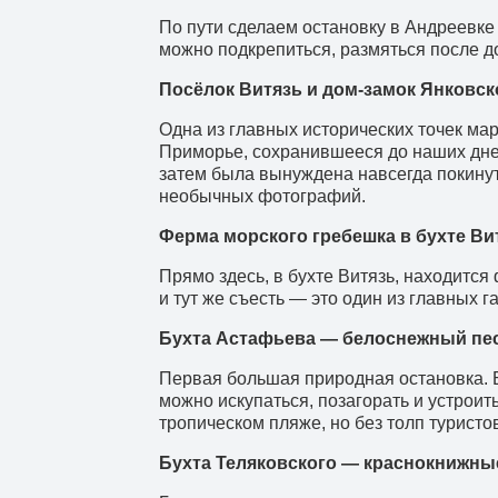
По пути сделаем остановку в Андреевк
можно подкрепиться, размяться после д
Посёлок Витязь и дом-замок Янковск
Одна из главных исторических точек ма
Приморье, сохранившееся до наших дней
затем была вынуждена навсегда покину
необычных фотографий.
Ферма морского гребешка в бухте Ви
Прямо здесь, в бухте Витязь, находитс
и тут же съесть — это один из главных 
Бухта Астафьева — белоснежный пе
Первая большая природная остановка. 
можно искупаться, позагорать и устроит
тропическом пляже, но без толп туристо
Бухта Теляковского — краснокнижны