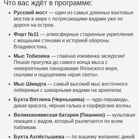
Что вас ждёт в программе:
+7 (966) 286 54 19
Русский мост
— один из самых длинных вантовых
Туры в Китай
мостов в мире с потрясающими видами уже по
дороге на остров.
+7 (966) 272 14 20
Туры в КНДР
Форт №11
— атмосферные старинные укрепления
с мощными стенами и историей обороны
+7 (966) 272 14 20
Владивостока.
Туры в другие страны
Мыс Тобизина
— главная изюминка экскурсии!
Пешая прогулка до самого конца мыса с
+7 (908) 440 47 44
невероятными панорамами Японского моря,
скалами и ощущением «края света».
Ежедневные экскурсии
Мыс Шмидта
— самый высокий мыс восточного
+7 (902) 075-96-64
побережья с шикарными видами на архипелаг.
Аренда автобусов
Бухта Вятлина (Чернышева)
— чудо-пирамиды,
дикая красота, чёрная галька и серферские волны.
+7 (902) 556 45 56
Великокняжеская батарея (Пианино)
— культовая
Авиакасса
локация с видом, который разлетается по всем
пабликам.
+7 (495) 969 45 67
Бухта Ахлёстышева
— по вашему желанию: дикий