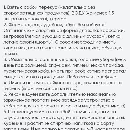
1. Взять с собой перекус (желательно без
скоропортящихся продуктов), ВОДУ (не менее 1.5
литра на человека), термос.
2. Форма одежды удобная, обувь без каблуков!
Оптимально - спортивная форма для зала: кроссовки,
ветровка (легкая рубашка с длинным рукавом), кепка,
легкие брюки (шорты). С собой необходимо иметь
купальник, полотенце, подстилку на пляже, обувь для
пляжа.
3. Обязательно: солнечные очки, головные уборы (весь
день под солнцем!), спф-крем, гигиеническая помада,
туристическая хоба, иметь при себе копию паспорта/
свидетельства о рождении. Либо скан в телефоне.
4. Личная аптечка, лейкопластырь, личные средства
гигиены (влажные салфетки и пр.)
5. Рекомендуем взять дополнительно максимально
заряженное портативное зарядное устройство с
кабелем для телефона (т.к. фото и видео будет много)
6. Рекомендуем иметь с собой наличные деньги на
случай покупок в местах, где нет терминалов оплаты.
Курение и распитие спиртных напитков на борту
запрещены! И не только на борту: вы 6-7 часов будете