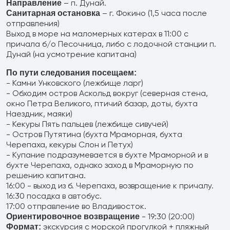
Филиал в Москве
– п. Дунай.
Направление
– г. Фокино (1,5 часа после
Санитарная остановка
отправления)
Выход в море на маломерных катерах в 11:00 с
причала б/о Песочница, либо с лодочной станции п.
Дунай (на усмотрение капитана)
По пути следования посещаем:
- Камни Унковского (лежбище ларг)
- Обходим остров Аскольд вокруг (северная стена,
окно Петра Великого, птичий базар, доты, бухта
Наездник, маяки)
- Кекуры Пять пальцев (лежбище сивучей)
- Остров Путятина (бухта Мраморная, бухта
Черепаха, кекуры Слон и Петух)
- Купание подразумевается в бухте Мраморной и в
бухте Черепаха, однако заход в Мраморную по
решению капитана.
16:00 - выход из б. Черепаха, возвращение к причалу.
16:30 посадка в автобус.
17:00 отправление во Владивосток.
- 19:30 (20:00)
Ориентировочное возвращение
экскурсия с морской прогулкой + пляжный
Формат: