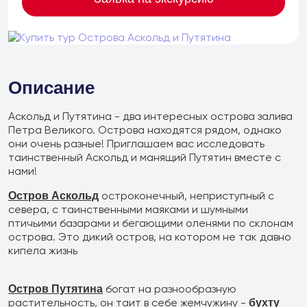
Описание
Аскольд и Путятина - два интересных острова залива
Петра Великого. Острова находятся рядом, однако
они очень разные! Приглашаем вас исследовать
таинственный Аскольд и манящий Путятин вместе с
нами!
остроконечный, неприступный с
Остров Аскольд
севера, с таинственными маяками и шумными
птичьими базарами и бегающими оленями по склонам
острова. Это дикий остров, на котором не так давно
кипела жизнь
+7 (902) 485 96 34
богат на разнообразную
Детские экскурсии
Остров Путятина
растительность, он таит в себе жемчужину -
бухту