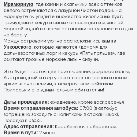
, где камни и скальники всех оттенков
+7 (966) 286 54 19
Мраморную
белого встречаются с лазурной чистой водой. На
Туры в Китай
маршруте вы увидите множество живописных бухт,
причудливых кекур и сможете насладиться чистой
+7 (966) 272 14 20
морской водой во время остановки на купание и отдых
Туры в КНДР
на берегу.
Между островами уютно расположились
камни
+7 (966) 272 14 20
, которые являются «домом» для
Унковского
дальневосточных ларг и
кекуры «Пять пальцев»
, где
Туры в другие страны
обитают грозные морские львы - сивучи.
+7 (908) 440 47 44
Это будет настоящее приключение: разрезая волны,
Ежедневные экскурсии
быстроходный катер унесет вас к островам и новым
ярким впечатлениям, к невероятным пейзажам
+7 (902) 075-96-64
Приморья и его удивительным обитателям!
Аренда автобусов
ежедневно, кроме воскресенья
Даты проведения:
07:00 (в автобус
+7 (902) 556 45 56
Время отправления автобуса:
запрещено заходить с напитками в стаканчиках).
Авиакасса
Посадка в 06:55.
Корабельная набережная.
Адрес отправления:
+7 (495) 969 45 67
2 часа.
Время в пути: