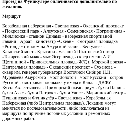
Проезд на Фуникулере оплачивается дополнительно по
желанию.
Маршрут
Корабельная набережная - Светланская - Океанский проспект
- Покровский парк - Алеутская - Семеновская - Пограничная -
Миллионка - стадион Динамо - набережная спортивной
Гавани - Арбат - кинотеатр «Океан» - смотровая площадка
«Ротонда» с видом на Амурский залив - Бестужева -
Казанский мост - Крыгина - маячный Шкотовский створ
-Токаревский маяк - мыс Эгершельд - сквер имени А.И.
Щетининой - Привокзальная площадь Ж/Д и Морской вокзал -
Центральная площадь - Океанский проспект - Суханова –
сквер им. генерал губернатора Восточной Сибири Н.Н.
Муравьева Амурского - мост Золотой - мост Русский - остров
Русский - смотровая площадка у входа в Канал - ДВФУ -
Бухта Ахлестышева - Приморский океанариум - бухта Парис -
бухта Аякс - бухта Патрокл - бухта Улисс - Мариинский театр -
Пушкинская и Фуникулёр - Светланская - Корабельная
Набережная (либо Центральная площадь). Локации могут
меняться по последовательности, либо исключаться из
маршрута по причине погодных условий и ремонтных
дорожных работ.