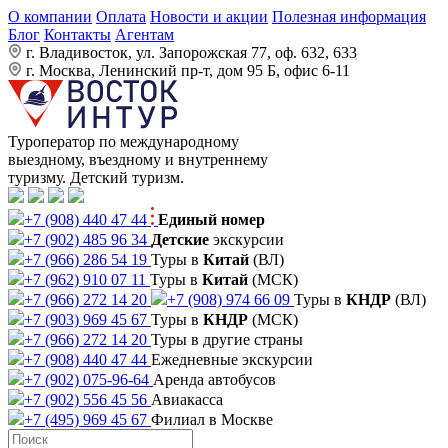
О компании
Оплата
Новости и акции
Полезная информация
Блог
Контакты
Агентам
г. Владивосток, ул. Запорожская 77, оф. 632, 633
г. Москва, Ленинский пр-т, дом 95 Б, офис 6-11
Туроператор по международному
выездному, въездному и внутреннему
туризму. Детский туризм.
+7 (908) 440 47 44
Единый номер
+7 (902) 485 96 34
Детские
экскурсии
+7 (966) 286 54 19
Туры в
Китай
(ВЛ)
+7 (962) 910 07 11
Туры в
Китай
(МСК)
+7 (966) 272 14 20
+7 (908) 974 66 09
Туры в
КНДР
(ВЛ)
+7 (903) 969 45 67
Туры в
КНДР
(МСК)
+7 (966) 272 14 20
Туры в другие страны
+7 (908) 440 47 44
Ежедневные экскурсии
+7 (902) 075-96-64
Аренда автобусов
+7 (902) 556 45 56
Авиакасса
+7 (495) 969 45 67
Филиал в Москве