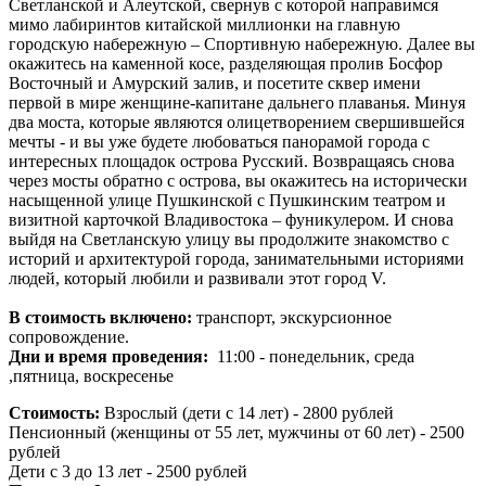
Светланской и Алеутской, свернув с которой направимся
мимо лабиринтов китайской миллионки на главную
городскую набережную – Спортивную набережную. Далее вы
окажитесь на каменной косе, разделяющая пролив Босфор
Восточный и Амурский залив, и посетите сквер имени
первой в мире женщине-капитане дальнего плаванья. Минуя
два моста, которые являются олицетворением свершившейся
мечты - и вы уже будете любоваться панорамой города с
интересных площадок острова Русский. Возвращаясь снова
через мосты обратно с острова, вы окажитесь на исторически
насыщенной улице Пушкинской с Пушкинским театром и
визитной карточкой Владивостока – фуникулером. И снова
выйдя на Светланскую улицу вы продолжите знакомство с
историй и архитектурой города, занимательными историями
людей, который любили и развивали этот город V.
В стоимость включено:
транспорт, экскурсионное
сопровождение.
Дни и время проведения:
11:00 - понедельник, среда
,пятница, воскресенье
Стоимость:
Взрослый (дети с 14 лет) - 2800 рублей
Пенсионный (женщины от 55 лет, мужчины от 60 лет) - 2500
рублей
Дети с 3 до 13 лет - 2500 рублей