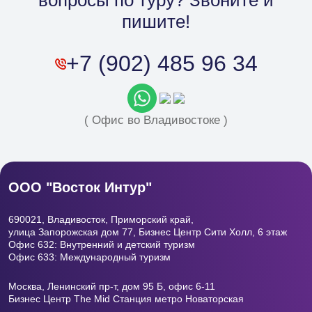
вопросы по туру? Звоните и
Филиал в Москве
пишите!
+7 (902) 485 96 34
( Офис во Владивостоке )
ООО "Восток Интур"
690021, Владивосток, Приморский край,
улица Запорожская дом 77, Бизнес Центр
Сити Холл, 6 этаж
Офис 632: Внутренний и детский туризм
Офис 633: Международный туризм
Москва, Ленинский пр-т, дом 95 Б, офис 6-11
Бизнес Центр The Mid Станция метро Новаторская