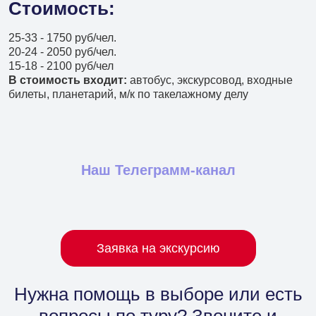
Стоимость:
+7 (966) 286 54 19
Туры в Китай
25-33 - 1750 руб/чел.
20-24 - 2050 руб/чел.
+7 (966) 272 14 20
15-18 - 2100 руб/чел
Туры в КНДР
В стоимость входит:
автобус, экскурсовод, входные
билеты, планетарий, м/к по такелажному делу
+7 (966) 272 14 20
Туры в другие страны
+7 (908) 440 47 44
Наш Телеграмм-канал
Ежедневные экскурсии
+7 (902) 075-96-64
Аренда автобусов
Заявка на экскурсию
+7 (902) 556 45 56
Авиакасса
Нужна помощь в выборе
или есть
+7 (495) 969 45 67