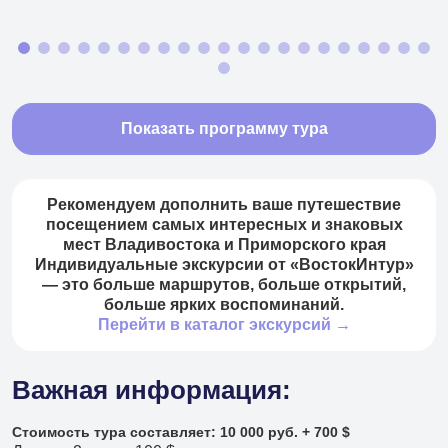
+7 (966) 286 54 19
Туры в Китай
+7 (966) 272 14 20
Туры в КНДР
Показать программу тура
+7 (966) 272 14 20
Туры в другие страны
Рекомендуем дополнить ваше путешествие
посещением самых интересных и знаковых
+7 (908) 440 47 44
мест Владивостока и Приморского края
Ежедневные экскурсии
Индивидуальные экскурсии от «ВостокИнтур»
— это больше маршрутов, больше открытий,
+7 (902) 075-96-64
больше ярких воспоминаний.
Аренда автобусов
Перейти в каталог экскурсий →
+7 (902) 556 45 56
Важная информация:
Авиакасса
+7 (495) 969 45 67
Стоимость тура составляет: 10 000 руб. + 700 $