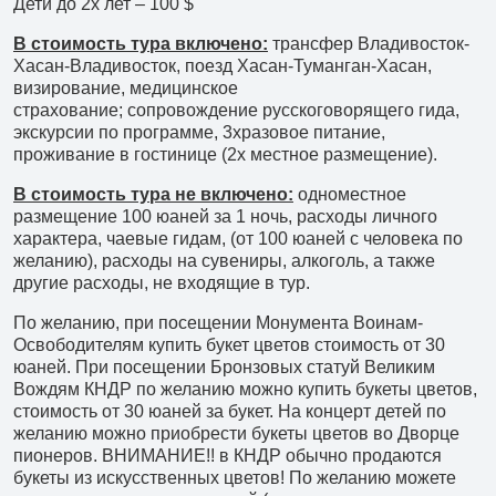
Дети до 2х лет – 100 $
Филиал в Москве
В стоимость тура включено:
трансфер Владивосток-
Хасан-Владивосток, поезд Хасан-Туманган-Хасан,
визирование, медицинское
страхование; сопровождение русскоговорящего гида,
экскурсии по программе, 3хразовое питание,
проживание в гостинице (2х местное размещение).
В стоимость тура не включено:
одноместное
размещение 100 юаней за 1 ночь, расходы личного
характера, чаевые гидам, (от 100 юаней с человека по
желанию), расходы на сувениры, алкоголь, а также
другие расходы, не входящие в тур.
По желанию, при посещении Монумента Воинам-
Освободителям купить букет цветов стоимость от 30
юаней. При посещении Бронзовых статуй Великим
Вождям КНДР по желанию можно купить букеты цветов,
стоимость от 30 юаней за букет. На концерт детей по
желанию можно приобрести букеты цветов во Дворце
пионеров. ВНИМАНИЕ!! в КНДР обычно продаются
букеты из искусственных цветов! По желанию можете