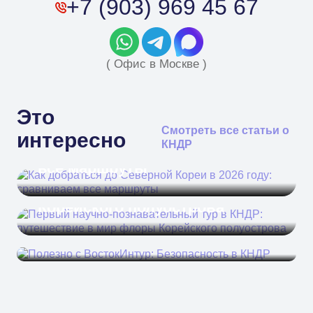
+7 (903) 969 45 67
( Офис в Москве )
Это
Как добраться до Северной
Смотреть все статьи о
интересно
КНДР
Кореи в 2026 году: сравниваем
Первый научно-
все маршруты
познавательный тур в КНДР:
путешествие в мир флоры
Корейского полуострова
Полезно с ВостокИнтур:
Безопасность в КНДР