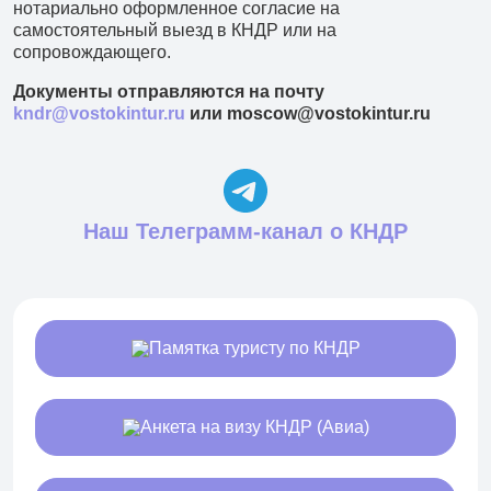
нотариально оформленное согласие на
самостоятельный выезд в КНДР или на
сопровождающего.
Документы отправляются на почту
kndr@vostokintur.ru
или moscow@vostokintur.ru
Наш Телеграмм-канал о КНДР
Памятка туристу по КНДР
Анкета на визу КНДР (Авиа)