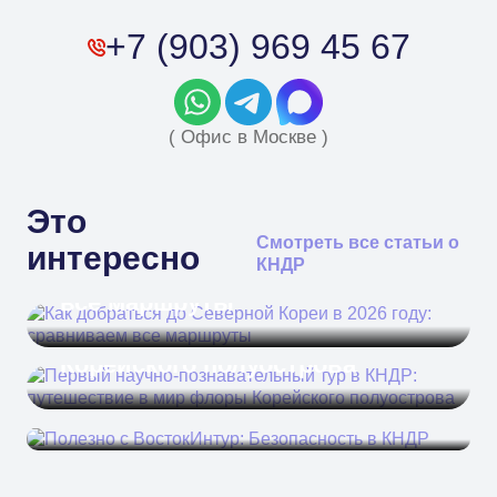
+7 (903) 969 45 67
( Офис в Москве )
Это
Как добраться до Северной
Смотреть все статьи о
интересно
КНДР
Кореи в 2026 году: сравниваем
Первый научно-
все маршруты
познавательный тур в КНДР:
путешествие в мир флоры
Корейского полуострова
Полезно с ВостокИнтур:
Безопасность в КНДР