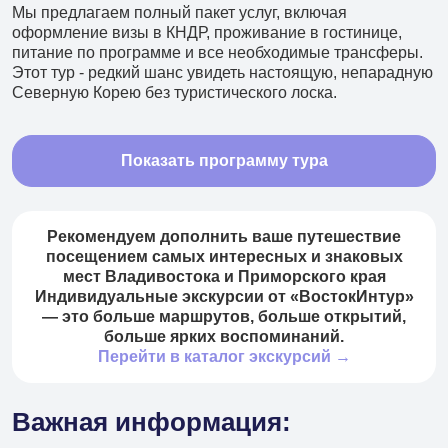
Мы предлагаем полный пакет услуг, включая
+7 (966) 286 54 19
оформление визы в КНДР, проживание в гостинице,
Туры в Китай
питание по программе и все необходимые трансферы.
Этот тур - редкий шанс увидеть настоящую, непарадную
+7 (966) 272 14 20
Северную Корею без туристического лоска.
Туры в КНДР
+7 (966) 272 14 20
Показать программу тура
Туры в другие страны
+7 (908) 440 47 44
Рекомендуем дополнить ваше путешествие
Ежедневные экскурсии
посещением самых интересных и знаковых
мест Владивостока и Приморского края
+7 (902) 075-96-64
Индивидуальные экскурсии от «ВостокИнтур»
Аренда автобусов
— это больше маршрутов, больше открытий,
больше ярких воспоминаний.
+7 (902) 556 45 56
Перейти в каталог экскурсий →
Авиакасса
Важная информация:
+7 (495) 969 45 67