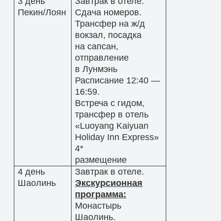
3 день
Завтрак в отеле.
Пекин/Лоян
Сдача номеров.
Трансфер на ж/д
вокзал, посадка
на сапсан,
отправление
в Лунмэнь
Расписание 12:40 —
16:59.
Встреча с гидом,
трансфер в отель
«Luoyang Kaiyuan
Holiday Inn Express»
4*
размещение
4 день
Завтрак в отеле.
Шаолинь
Экскурсионная
программа:
Монастырь
Шаолинь.