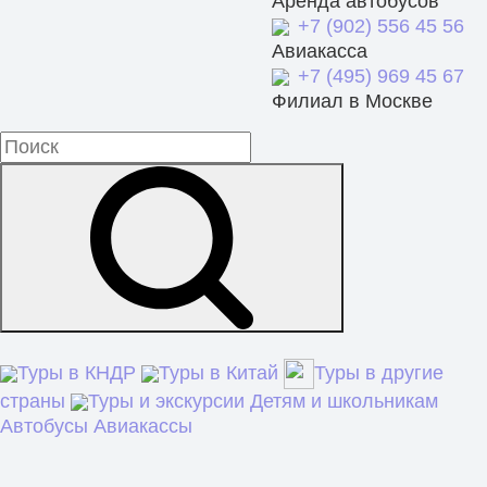
Аренда автобусов
+7 (902) 556 45 56
Авиакасса
+7 (495) 969 45 67
Филиал в Москве
Туры в КНДР
Туры в Китай
Туры в другие
страны
Туры и экскурсии
Детям и школьникам
Автобусы
Авиакассы