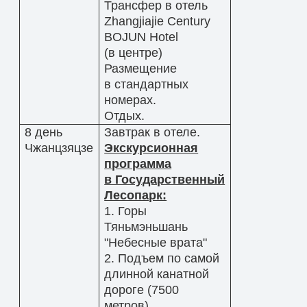
Трансфер в отель
Zhangjiajie Century
BOJUN Hotel
(в центре)
Размещение
в стандартных
номерах.
Отдых.
8 день
Завтрак в отеле.
Чжанцзяцзе
Экскурсионная
программа
в Государственный
Лесопарк:
1. Горы
Тяньмэньшань
"Небесные врата"
2. Подъем по самой
длинной канатной
дороге (7500
метров),