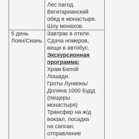
Лес пагод.
Вегетарианский
обед в монастыре.
Шоу монахов.
5 день
Завтрак в отеле.
Лоян/Сиань
Сдача номеров,
вещи в автобус.
Экскурсионная
программа:
Храм Белой
Лошади.
Гроты Лунмэнь/
Долина 1000 Будд
(пещеры
монастыря)
Трансфер на ж/д
вокзал, посадка
на сапсан,
отправление