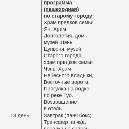
программа
(пешеходная)
по старому городу:
Храм предков семьи
Ян, Храм
Долголетия, дом -
музей Шэнь
Цунвэня, музей
Старого города,
храм предков семьи
Чэнь, Храм
Небесного владыки,
Восточные ворота.
Прогулка на лодке
по реке Туо.
Возвращение
в отель.
13 день
Завтрак (ланч бокс)
Трансфер на ж/д,
посадка на сапсан,