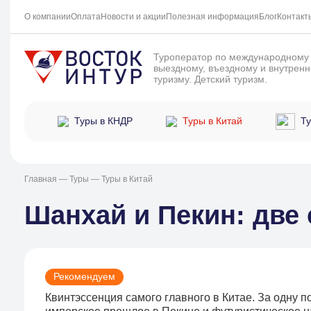
О компании
Оплата
Новости и акции
Полезная информация
Блог
Контакт
Туроператор по международному
выездному, въездному и внутрен
туризму. Детский туризм.
Ту
Туры в КНДР
Туры в Китай
Главная
—
Туры
—
Туры в Китай
Шанхай и Пекин: две
Рекомендуем
Квинтэссенция самого главного в Китае. За одну п