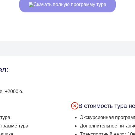
Скачать полную программу тура
ел:
е: +2000ю.
В стоимость тура н
 тура
Экскурсионная програм
ограмме тура
Дополнительное питани
одчика
Транспортный налог 10ю