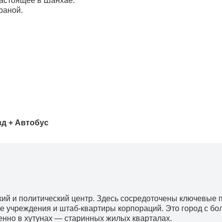
настоящее в Шанхае.
раной.
зд + Автобус
кий и политический центр. Здесь сосредоточены ключевые 
 учреждения и штаб-квартиры корпораций. Это город с бо
енно в хутунах — старинных жилых кварталах.