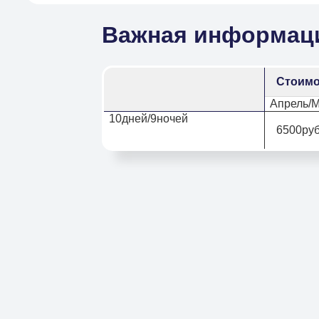
Важная информац
Стоимос
Апрель/М
10дней/9ночей
6500руб