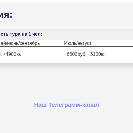
ия:
ть тура на 1 чел:
ай/июнь/сентябрь
Июль/август
. +4900ю.
6500руб. +5100ю.
Наш Телеграмм-канал