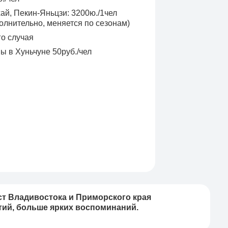
й, Пекин-Яньцзи: 3200ю./1чел
олнительно, меняется по сезонам)
го случая
ы в Хуньчуне 50руб./чел
т Владивостока и Приморского края
ий, больше ярких воспоминаний.