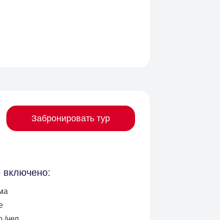
Забронировать тур
е включено:
ма
е
./чел