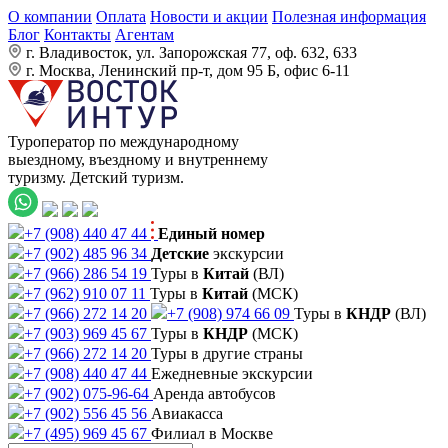
О компании
Оплата
Новости и акции
Полезная информация
Блог
Контакты
Агентам
г. Владивосток, ул. Запорожская 77, оф. 632, 633
г. Москва, Ленинский пр-т, дом 95 Б, офис 6-11
Туроператор по международному
выездному, въездному и внутреннему
туризму. Детский туризм.
+7 (908) 440 47 44
Единый номер
+7 (902) 485 96 34
Детские
экскурсии
+7 (966) 286 54 19
Туры в
Китай
(ВЛ)
+7 (962) 910 07 11
Туры в
Китай
(МСК)
+7 (966) 272 14 20
+7 (908) 974 66 09
Туры в
КНДР
(ВЛ)
+7 (903) 969 45 67
Туры в
КНДР
(МСК)
+7 (966) 272 14 20
Туры в другие страны
+7 (908) 440 47 44
Ежедневные экскурсии
+7 (902) 075-96-64
Аренда автобусов
+7 (902) 556 45 56
Авиакасса
+7 (495) 969 45 67
Филиал в Москве