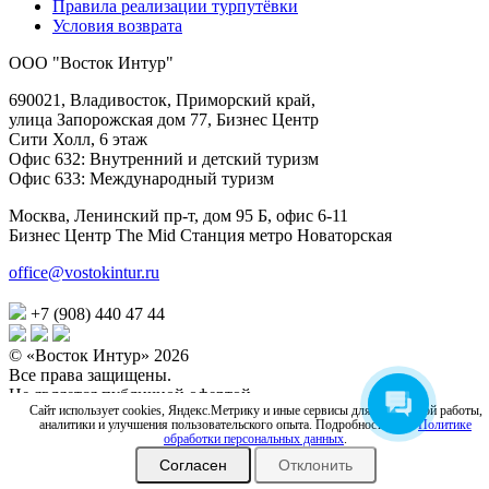
Правила реализации турпутёвки
Условия возврата
ООО "Восток Интур"
690021, Владивосток, Приморский край,
улица Запорожская дом 77, Бизнес Центр
Сити Холл, 6 этаж
Офис 632: Внутренний и детский туризм
Офис 633: Международный туризм
Москва, Ленинский пр-т, дом 95 Б, офис 6-11
Бизнес Центр The Mid Станция метро Новаторская
office@vostokintur.ru
+7 (908) 440 47 44
© «Восток Интур» 2026
Все права защищены.
Не является публичной офертой
Сайт использует cookies, Яндекс.Метрику и иные сервисы для корректной работы,
Сотрудничаем с блогерами, СМИ.
аналитики и улучшения пользовательского опыта. Подробности — в
Политике
Почта для СМИ:
press@vоstokintur.ru
обработки персональных данных
.
Политика в отношении персональных данных
Согласен
Отклонить