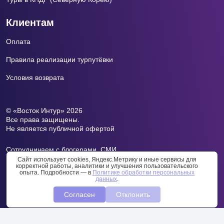
Клиентам
Оплата
Правила реализации турпутёвки
Условия возврата
© «Восток Интур» 2026
Все права защищены.
Не является публичной офертой
Сотрудничаем с блогерами, СМИ.
Почта для СМИ:
press@vоstokintur.ru
Сайт использует cookies, Яндекс.Метрику и иные сервисы для
корректной работы, аналитики и улучшения пользовательского
опыта. Подробности — в
Политике обработки персональных
данных
.
Политика в отношении персональных данных
Согласен
Отклонить