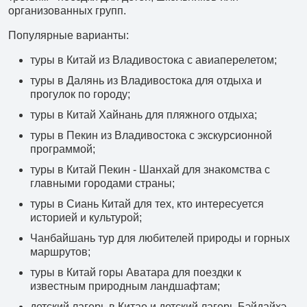
+7 (966) 286 54 19
организованных групп.
Туры в Китай
Популярные варианты:
+7 (966) 272 14 20
туры в Китай из Владивостока с авиаперелетом;
Туры в КНДР
туры в Далянь из Владивостока для отдыха и
прогулок по городу;
+7 (966) 272 14 20
туры в Китай Хайнань для пляжного отдыха;
Туры в другие страны
туры в Пекин из Владивостока с экскурсионной
+7 (908) 440 47 44
программой;
Ежедневные экскурсии
туры в Китай Пекин - Шанхай для знакомства с
главными городами страны;
+7 (902) 075-96-64
туры в Сиань Китай для тех, кто интересуется
Аренда автобусов
историей и культурой;
Чанбайшань тур для любителей природы и горных
+7 (902) 556 45 56
маршрутов;
Авиакасса
туры в Китай горы Аватара для поездки к
известным природным ландшафтам;
+7 (495) 969 45 67
детский лагерь в Китае и детский лагерь Бэйдайхэ.