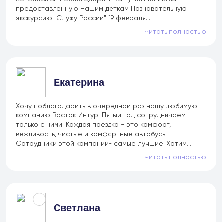
+7 (966) 286 54 19
предоставленную Нашим деткам Познавательную
экскурсию" Служу России" 19 февраля...
Туры в Китай
Читать полностью
+7 (966) 272 14 20
Туры в КНДР
+7 (966) 272 14 20
Екатерина
Туры в другие страны
Хочу поблагодарить в очередной раз нашу любимую
+7 (908) 440 47 44
компанию Восток Интур! Пятый год сотрудничаем
Ежедневные экскурсии
только с ними! Каждая поездка - это комфорт,
вежливость, чистые и комфортные автобусы!
+7 (902) 075-96-64
Сотрудники этой компании- самые лучшие! Хотим...
Аренда автобусов
Читать полностью
+7 (902) 556 45 56
Авиакасса
Светлана
+7 (495) 969 45 67