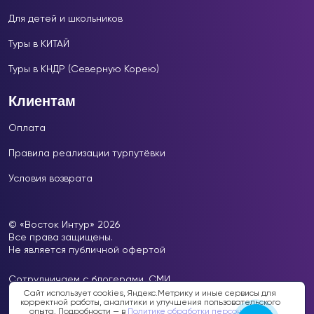
Для детей и школьников
Туры в КИТАЙ
Туры в КНДР (Северную Корею)
Клиентам
Оплата
Правила реализации турпутёвки
Условия возврата
© «Восток Интур» 2026
Все права защищены.
Не является публичной офертой
Сотрудничаем с блогерами, СМИ.
Почта для СМИ:
press@vоstokintur.ru
Сайт использует cookies, Яндекс.Метрику и иные сервисы для
корректной работы, аналитики и улучшения пользовательского
опыта. Подробности — в
Политике обработки персональных