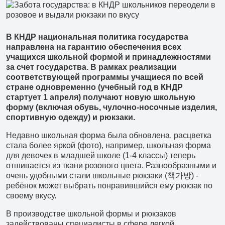
В КНДР национальная политика государства
направлена на гарантию обеспечения всех
учащихся школьной формой и принадлежностями
за счет государства. В рамках реализации
соответствующей программы учащиеся по всей
стране одновременно (учебный год в КНДР
стартует 1 апреля) получают новую школьную
форму (включая обувь, чулочно-носочные изделия,
спортивную одежду) и рюкзаки.
Недавно школьная форма была обновлена, расцветка
стала более яркой (фото), например, школьная форма
для девочек в младшей школе (1-4 классы) теперь
отшивается из ткани розового цвета. Разнообразными и
очень удобными стали школьные рюкзаки (책가방) -
ребёнок может выбрать понравившийся ему рюкзак по
своему вкусу.
+7 (902) 485 96 34
Детские экскурсии
В производстве школьной формы и рюкзаков
задействованы специалисты в сфере легкой