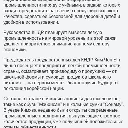
+7 (966) 286 54 19
промышленности наряду с учёными, в задачи которых
входит предоставить населению продукцию высокого
Туры в Китай
качества, сделать ее безопасной для здоровья детей и
удобной в использовании.
+7 (966) 272 14 20
Туры в КНДР
Руководства КНДР планирует вывести легкую
промышленность на мировой уровень и в этой связи
+7 (966) 272 14 20
уделяет приоритетное внимание данному сектору
экономики.
Туры в другие страны
Председатель государственных дел КНДР Ким Чен Ын
+7 (908) 440 47 44
лично посещает предприятия легкой промышленности
Ежедневные экскурсии
страны, осматривает производимую продукцию — от
школьной формы и сумок до продуктов школьного
+7 (902) 075-96-64
питания — на первом месте - благополучие будущего
поколения корейской нации.
Аренда автобусов
Сегодня в стране появились новинки для школьников,
+7 (902) 556 45 56
такие как обувь "Мэбонсан" и школьные сумки "Сонаму".
Авиакасса
В уезде Кимхва недавно были открыты современные
промышленные предприятия, выпускающие огромное
+7 (495) 969 45 67
количество продукции, уже получившей положительные
отзывы общественности.